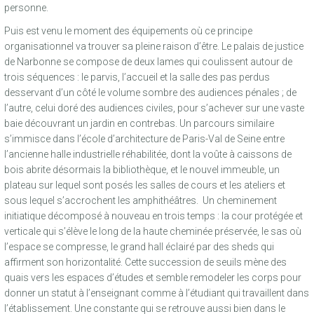
personne.
Puis est venu le moment des équipements où ce principe
organisationnel va trouver sa pleine raison d’être. Le palais de justice
de Narbonne se compose de deux lames qui coulissent autour de
trois séquences : le parvis, l’accueil et la salle des pas perdus
desservant d’un côté le volume sombre des audiences pénales ; de
l’autre, celui doré des audiences civiles, pour s’achever sur une vaste
baie découvrant un jardin en contrebas. Un parcours similaire
s’immisce dans l’école d’architecture de Paris-Val de Seine entre
l’ancienne halle industrielle réhabilitée, dont la voûte à caissons de
bois abrite désormais la bibliothèque, et le nouvel immeuble, un
plateau sur lequel sont posés les salles de cours et les ateliers et
sous lequel s’accrochent les amphithéâtres. Un cheminement
initiatique décomposé à nouveau en trois temps : la cour protégée et
verticale qui s’élève le long de la haute cheminée préservée, le sas où
l’espace se compresse, le grand hall éclairé par des sheds qui
affirment son horizontalité. Cette succession de seuils mène des
quais vers les espaces d’études et semble remodeler les corps pour
donner un statut à l’enseignant comme à l’étudiant qui travaillent dans
l’établissement. Une constante qui se retrouve aussi bien dans le