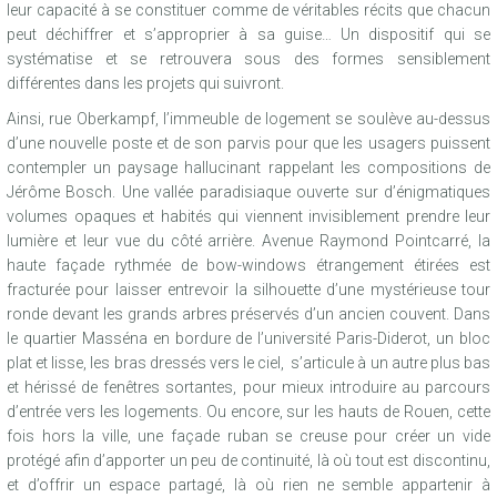
leur capacité à se constituer comme de véritables récits que chacun
peut déchiffrer et s’approprier à sa guise… Un dispositif qui se
systématise et se retrouvera sous des formes sensiblement
différentes dans les projets qui suivront.
Ainsi, rue Oberkampf, l’immeuble de logement se soulève au-dessus
d’une nouvelle poste et de son parvis pour que les usagers puissent
contempler un paysage hallucinant rappelant les compositions de
Jérôme Bosch. Une vallée paradisiaque ouverte sur d’énigmatiques
volumes opaques et habités qui viennent invisiblement prendre leur
lumière et leur vue du côté arrière. Avenue Raymond Pointcarré, la
haute façade rythmée de bow-windows étrangement étirées est
fracturée pour laisser entrevoir la silhouette d’une mystérieuse tour
ronde devant les grands arbres préservés d’un ancien couvent. Dans
le quartier Masséna en bordure de l’université Paris-Diderot, un bloc
plat et lisse, les bras dressés vers le ciel, s’articule à un autre plus bas
et hérissé de fenêtres sortantes, pour mieux introduire au parcours
d’entrée vers les logements. Ou encore, sur les hauts de Rouen, cette
fois hors la ville, une façade ruban se creuse pour créer un vide
protégé afin d’apporter un peu de continuité, là où tout est discontinu,
et d’offrir un espace partagé, là où rien ne semble appartenir à