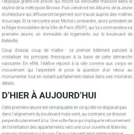
l’atypique gratte-ciel prison qui inscrit sa silhouette massive dans le
skyline de la métropole illinoise. Puis viendront les Albums de la Jeune
Architecture qui diffuseront largement son travail auprès des maîtres
d’ouvrage. Et la rencontre avec Michel Lombardini, alors président de
la Régie Immobilière de la Ville de Paris (RIVP), qui lui commandera sa
première œuvre, un immeuble de logements sur le boulevard de
Belleville.
Coup d’essai, coup de maître : ce premier bâtiment parvient à
cristalliser les principes théoriques à la base de cette démarche
naissante. En effet, l’édifice répond à la ville comme aux corps en
mouvement qui l’arpentent et pose la question d’un retour au
monumental, tout en restant parfaitement réalisé dans ses moindres
détails.
D’HIER À AUJOURD’HUI
Cette première œuvre est remarquable en ce qu’elle ne disparait pas
dans l’alignement du boulevard mais vient, au contraire, se dresser
perpendiculairement à lui. Une volte-face qui implique le retournement
de l’orientation des appartements vers une cour ouverte et libère les
pignons donnant sur la voie. Ceux-ci peuvent ainsi rester presque